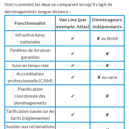
Voici comment les deux se comparent lorsqu'il s'agit de
déménagements longue distance :
Van Line (par
Déménageurs
Fonctionnalité
exemple, Atlas)
indépendants
Infrastructures
✔
✘ ou limité
nationales
Fenêtres de livraison
✔
✘
garanties
Suivi en temps réel
✔
✘
Accréditation
✔
✘ ou varie
professionnelle (CAM)
Planification
coordonnée des
✔
✘
déménagements
Tarification basée sur les
✔
✘
tarifs (réglementée)
Soutien aux réclamations