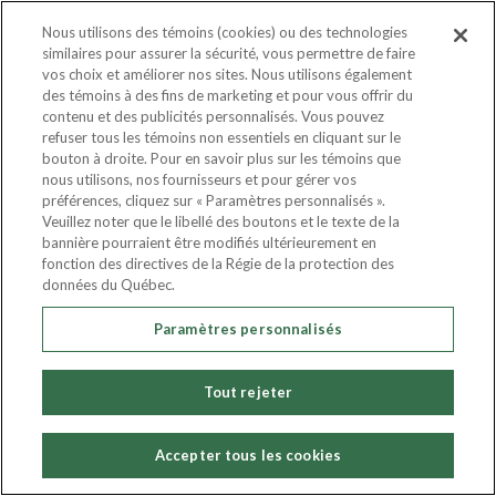
octobre 2025
Nous utilisons des témoins (cookies) ou des technologies
septembre 2025
similaires pour assurer la sécurité, vous permettre de faire
août 2025
vos choix et améliorer nos sites. Nous utilisons également
des témoins à des fins de marketing et pour vous offrir du
juillet 2025
contenu et des publicités personnalisés. Vous pouvez
juin 2025
refuser tous les témoins non essentiels en cliquant sur le
bouton à droite. Pour en savoir plus sur les témoins que
mai 2025
nous utilisons, nos fournisseurs et pour gérer vos
préférences, cliquez sur « Paramètres personnalisés ».
avril 2025
Veuillez noter que le libellé des boutons et le texte de la
mars 2025
bannière pourraient être modifiés ultérieurement en
fonction des directives de la Régie de la protection des
février 2025
données du Québec.
janvier 2025
Paramètres personnalisés
novembre 2024
octobre 2024
Tout rejeter
août 2024
avril 2024
Accepter tous les cookies
février 2024