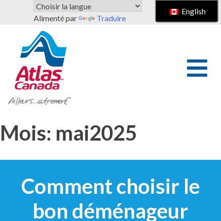
Passer au contenu principal
English
Alimenté par
Traduire
Mois:
mai2025
Comment choisir le
bon déménageur