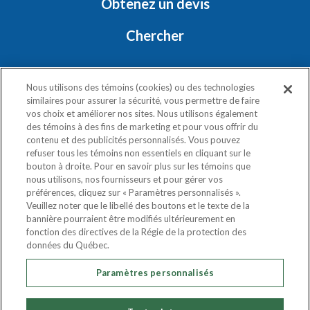
Obtenez un devis
Chercher
RESTONS EN CONTACT
Nous utilisons des témoins (cookies) ou des technologies
similaires pour assurer la sécurité, vous permettre de faire
vos choix et améliorer nos sites. Nous utilisons également
des témoins à des fins de marketing et pour vous offrir du
contenu et des publicités personnalisés. Vous pouvez
refuser tous les témoins non essentiels en cliquant sur le
bouton à droite. Pour en savoir plus sur les témoins que
nous utilisons, nos fournisseurs et pour gérer vos
Politique de confidentialité
préférences, cliquez sur « Paramètres personnalisés ».
Exercez vos droits
Veuillez noter que le libellé des boutons et le texte de la
bannière pourraient être modifiés ultérieurement en
fonction des directives de la Régie de la protection des
COPYRIGHT © 2020
données du Québec.
ATLAS VAN LINES (CANADA) LTD.
Paramètres personnalisés
TOUS LES DROITS SONT RÉSERVÉS.