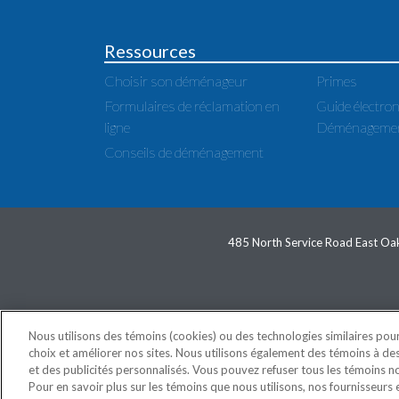
Ressources
Choisir son déménageur
Primes
Formulaires de réclamation en
Guide électron
ligne
Déménagemer
Conseils de déménagement
485 North Service Road East Oak
COPYRIGH
Nous utilisons des témoins (cookies) ou des technologies similaires pour
choix et améliorer nos sites. Nous utilisons également des témoins à des
et des publicités personnalisés. Vous pouvez refuser tous les témoins no
Pour en savoir plus sur les témoins que nous utilisons, nos fournisseurs 