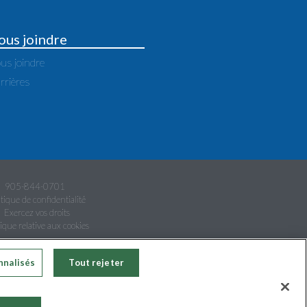
ous joindre
us joindre
rrières
905-844-0701
itique de confidentialité
Exercez vos droits
tique relative aux cookies
RÉSERVÉS.
nnalisés
Tout rejeter