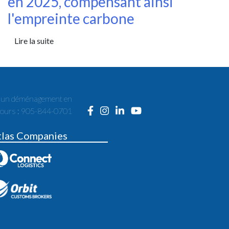
en 2025, compensant ainsi
l'empreinte carbone
Lire la suite
r un déménagement en
cours : 905-844-0701
tlas Companies