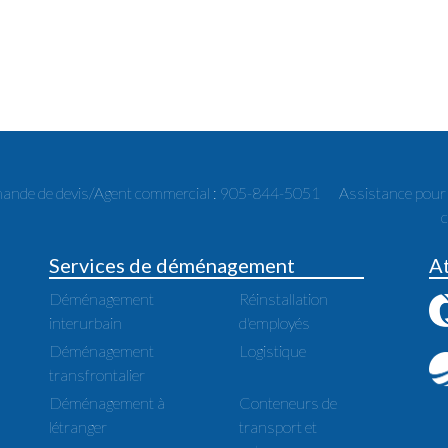
nde de devis/Agent commercial : 905-844-5051
Assistance pou
Services de déménagement
A
Déménagement
Réinstallation
interurbain
d'employés
Déménagement
Logistique
transfrontalier
Déménagement à
Conteneurs de
létranger
transport et