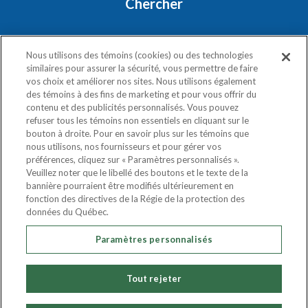
Chercher
RESTONS EN CONTACT
Nous utilisons des témoins (cookies) ou des technologies
similaires pour assurer la sécurité, vous permettre de faire
vos choix et améliorer nos sites. Nous utilisons également
des témoins à des fins de marketing et pour vous offrir du
contenu et des publicités personnalisés. Vous pouvez
refuser tous les témoins non essentiels en cliquant sur le
bouton à droite. Pour en savoir plus sur les témoins que
nous utilisons, nos fournisseurs et pour gérer vos
Politique de confidentialité
préférences, cliquez sur « Paramètres personnalisés ».
Exercez vos droits
Veuillez noter que le libellé des boutons et le texte de la
bannière pourraient être modifiés ultérieurement en
fonction des directives de la Régie de la protection des
COPYRIGHT © 2020
données du Québec.
ATLAS VAN LINES (CANADA) LTD.
Paramètres personnalisés
TOUS LES DROITS SONT RÉSERVÉS.
Tout rejeter