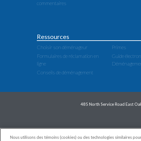
commentaires
Ressources
Choisir son déménageur
Primes
Formulaires de réclamation en
Guide électron
ligne
Déménagemer
Conseils de déménagement
485 North Service Road East Oak
COPYRIGH
Nous utilisons des témoins (cookies) ou des technologies similaires pour