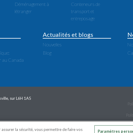
Déménagement à
Conteneurs de
létranger
transport et
entreposage
Actualités et blogs
N
Nouvelles
No
ique:
Blog
Ca
 au Canada
ville, sur L6H 1A5
Pol
Poli
T © 2020 ATLAS VAN LINES (CANADA) LTD. TOUS LES DROITS SONT 
 assurer la sécurité, vous permettre de faire vos
Paramètres perso