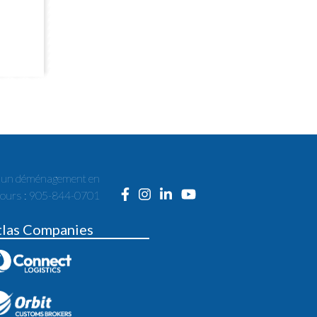
r un déménagement en
cours : 905-844-0701
tlas Companies