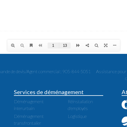
nde de devis/Agent commercial : 905-844-5051
Assistance pou
Services de déménagement
A
Déménagement
Réinstallation
interurbain
d'employés
Déménagement
Logistique
transfrontalier