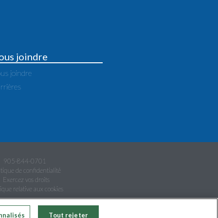
ous joindre
us joindre
rrières
905-844-0701
itique de confidentialité
Exercez vos droits
tique relative aux cookies
RÉSERVÉS.
nnalisés
Tout rejeter