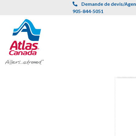
Passer au contenu principal
Demande de devis/Agent
905-844-5051