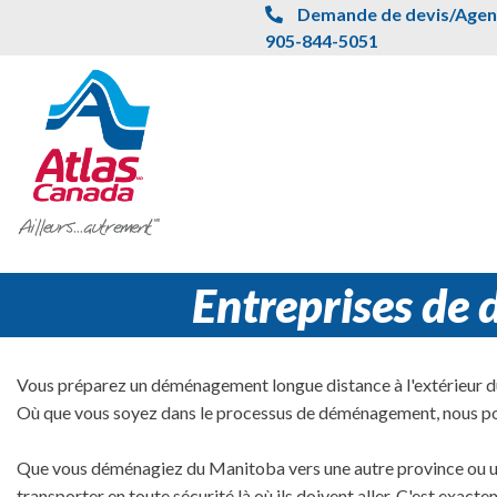
Passer au contenu principal
Demande de devis/Agent
905-844-5051
Entreprises de
Vous préparez un déménagement longue distance à l'extérieur
Où que vous soyez dans le processus de déménagement, nous po
Que vous déménagiez du Manitoba vers une autre province ou un 
transporter en toute sécurité là où ils doivent aller. C'est exa