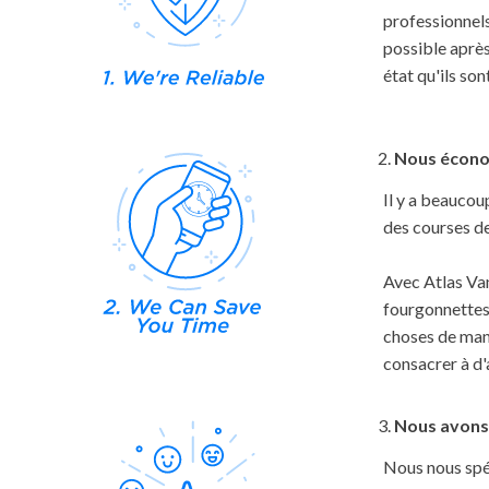
professionnels
possible aprè
état qu'ils son
Nous écono
Il y a beaucou
des courses de
Avec Atlas Van
fourgonnettes,
choses de mani
consacrer à d'
Nous avons
Nous nous spé