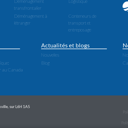
Déménagement
Logistique
transfrontalier
Déménagement à
Conteneurs de
létranger
transport et
entreposage
Actualités et blogs
N
Nouvelles
No
ique:
Blog
Ca
 au Canada
ville, sur L6H 1A5
Pol
Poli