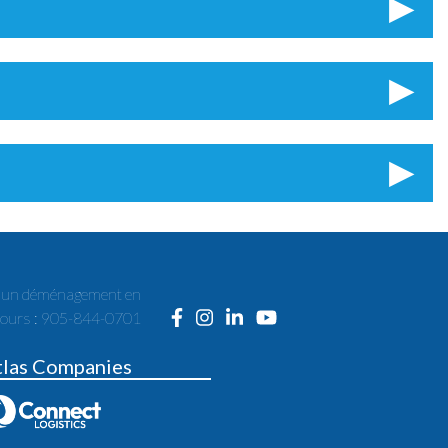
r un déménagement en
cours : 905-844-0701
tlas Companies