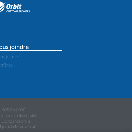
ous joindre
us joindre
rrières
905-844-0701
itique de confidentialité
Exercez vos droits
tique relative aux cookies