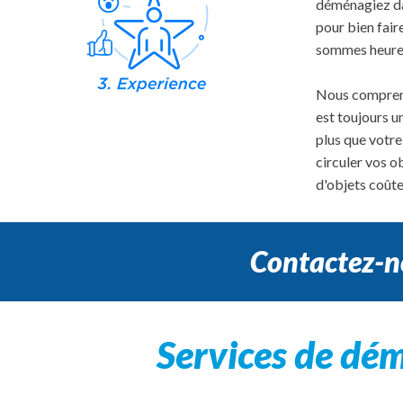
déménagiez dan
pour bien fair
sommes heureu
Nous comprenon
est toujours u
plus que votr
circuler vos o
d'objets coûteu
Contactez-n
Services de dé