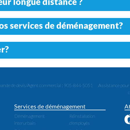
r longue distance ?
vos services de déménagement?
er?
nde de devis/Agent commercial : 905-844-5051
Assistance pou
Services de déménagement
A
Déménagement
Réinstallation
interurbain
d'employés