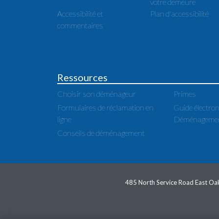
votre demeure
Accessibilité et
Plan d'accessibilité
commentaires
Ressources
Choisir son déménageur
Primes
Formulaires de réclamation en
Guide électron
ligne
Déménagemer
Conseils de déménagement
485 North Service Road East Oak