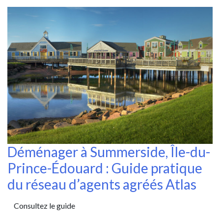
Déménager à Summerside, Île-du-
Prince-Édouard : Guide pratique
du réseau d’agents agréés Atlas
Consultez le guide