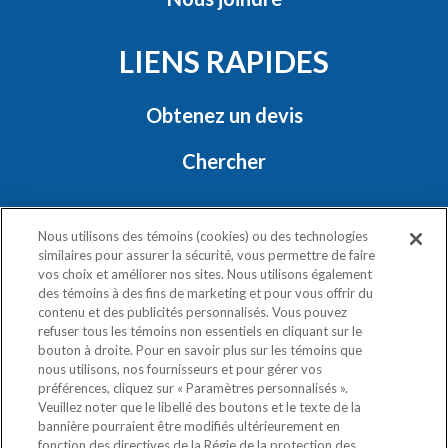
LIENS RAPIDES
Obtenez un devis
Chercher
RESTONS EN CONTACT
Nous utilisons des témoins (cookies) ou des technologies
similaires pour assurer la sécurité, vous permettre de faire
vos choix et améliorer nos sites. Nous utilisons également
des témoins à des fins de marketing et pour vous offrir du
contenu et des publicités personnalisés. Vous pouvez
refuser tous les témoins non essentiels en cliquant sur le
bouton à droite. Pour en savoir plus sur les témoins que
nous utilisons, nos fournisseurs et pour gérer vos
Politique de confidentialité
préférences, cliquez sur « Paramètres personnalisés ».
Exercez vos droits
Veuillez noter que le libellé des boutons et le texte de la
bannière pourraient être modifiés ultérieurement en
fonction des directives de la Régie de la protection des